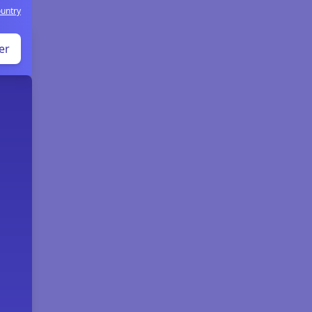
untry
er