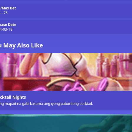
/Max Bet
 - 75
ease Date
4-03-18
u May Also Like
cktail Nights
ng mapait na gabi kasama ang iyong paboritong cocktail.