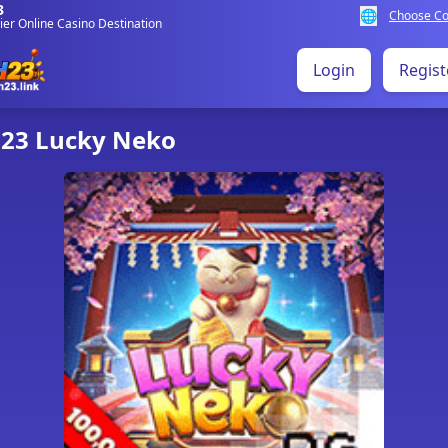
3
🌐
Choose Co
er Online Casino Destination
Login
Regist
23 Lucky Neko