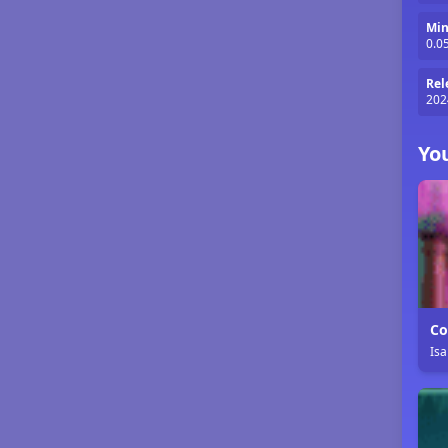
Min
0.05
Rel
202
Yo
Co
Isa