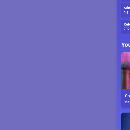
Min
0.1 
Rel
202
Yo
Co
Isa