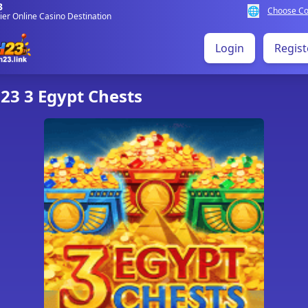
3
🌐
Choose Co
er Online Casino Destination
Login
Regist
23 3 Egypt Chests